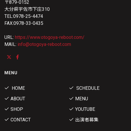
〒879-0152
大分県宇佐市下庄310
TEL:0978-25-4474
FAX:0978-33-0435
URL:
https://www.otogoya-reboot.com/
MAIL:
info@otogoya-reboot.com
MENU
HOME
SCHEDULE
ABOUT
MENU
SHOP
YOUTUBE
CONTACT
出演者募集