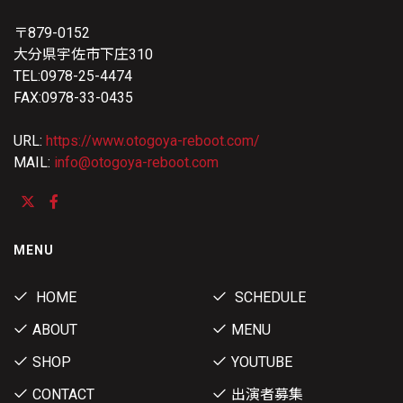
〒879-0152
大分県宇佐市下庄310
TEL:0978-25-4474
FAX:0978-33-0435
URL:
https://www.otogoya-reboot.com/
MAIL:
info@otogoya-reboot.com
MENU
HOME
SCHEDULE
ABOUT
MENU
SHOP
YOUTUBE
CONTACT
出演者募集