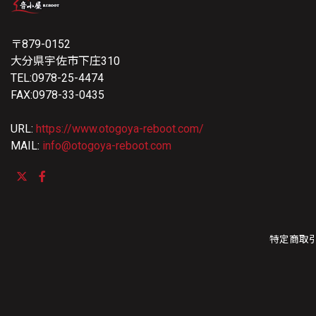
〒879-0152
大分県宇佐市下庄310
TEL:0978-25-4474
FAX:0978-33-0435
URL:
https://www.otogoya-reboot.com/
MAIL:
info@otogoya-reboot.com
特定商取