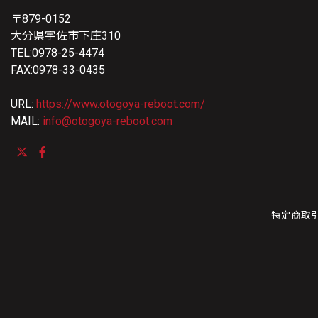
〒879-0152
大分県宇佐市下庄310
TEL:0978-25-4474
FAX:0978-33-0435
URL:
https://www.otogoya-reboot.com/
MAIL:
info@otogoya-reboot.com
特定商取