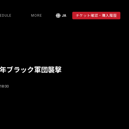
EDULE
MORE
JA
チケット確認・購入履歴
周年ブラック軍団襲撃
18:00