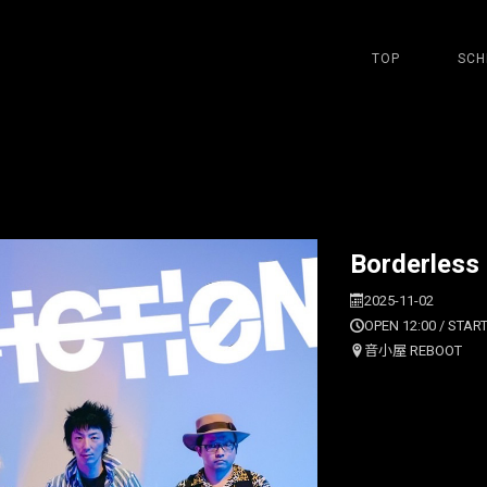
TOP
SCH
Borderless 
2025-11-02
OPEN 12:00 / START
音小屋 REBOOT