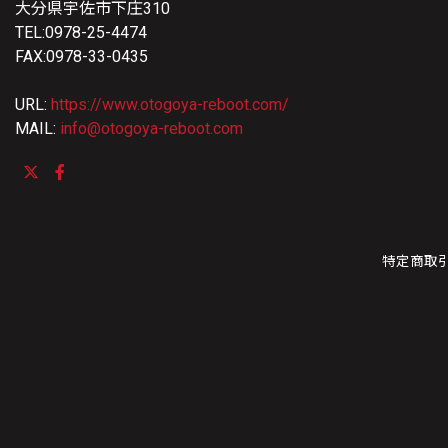
大分県宇佐市下庄310
TEL:0978-25-4474
FAX:0978-33-0435
URL:
https://www.otogoya-reboot.com/
MAIL:
info@otogoya-reboot.com
特定商取