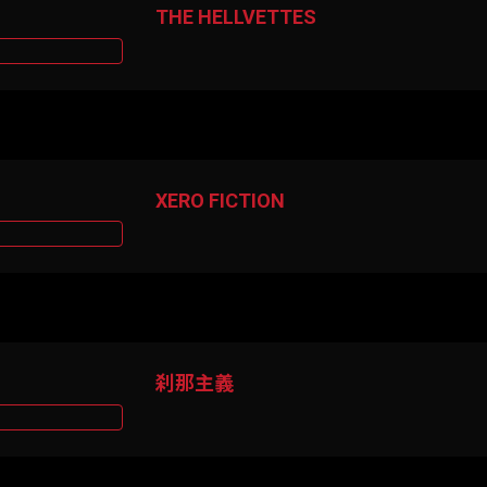
THE HELLVETTES
XERO FICTION
刹那主義